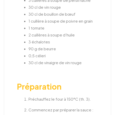
3 cuillères à soupe de persil haché
30 cl de vin rouge
30 cl de bouillon de bœuf
1 cuillère à soupe de poivre en grain
1 tomate
2 cuillères à soupe d’huile
3 échalotes
90 g de beurre
0,5 céleri
30 cl de vinaigre de vin rouge
Préparation
Préchauffez le four à 150°C (th. 3).
Commencez par préparer la sauce :