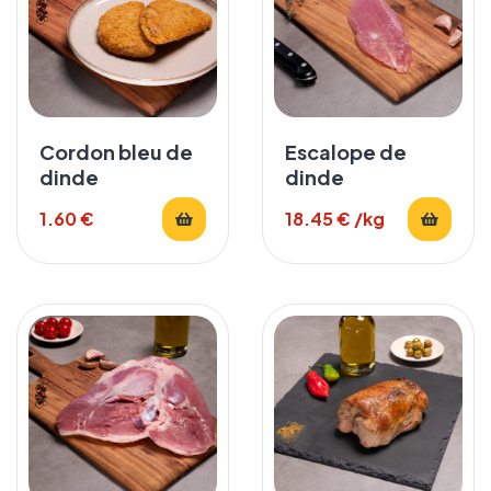
Cordon bleu de
Escalope de
dinde
dinde
1.60
€
18.45
€
/kg