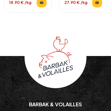
18.90
€
/kg
27.90
€
/kg
BARBAK & VOLAILLES